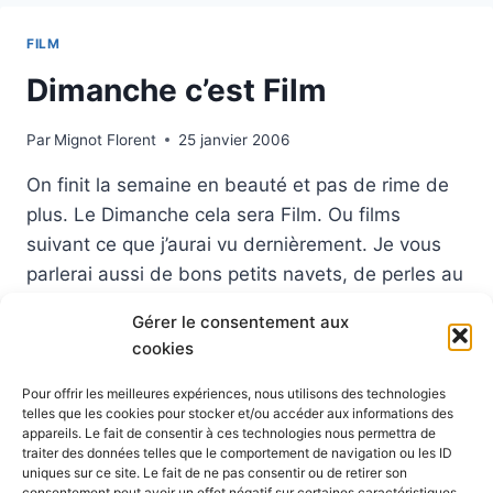
FILM
Dimanche c’est Film
Par
Mignot Florent
25 janvier 2006
On finit la semaine en beauté et pas de rime de
plus. Le Dimanche cela sera Film. Ou films
suivant ce que j’aurai vu dernièrement. Je vous
parlerai aussi de bons petits navets, de perles au
milieu de la merde Comme pour la musique ici je
Gérer le consentement aux
tenterai de vous faire découvrir des choses que
cookies
vous…
Pour offrir les meilleures expériences, nous utilisons des technologies
DIMANCHE
LIRE LA SUITE
telles que les cookies pour stocker et/ou accéder aux informations des
C’EST
appareils. Le fait de consentir à ces technologies nous permettra de
FILM
traiter des données telles que le comportement de navigation ou les ID
uniques sur ce site. Le fait de ne pas consentir ou de retirer son
consentement peut avoir un effet négatif sur certaines caractéristiques