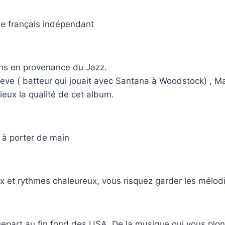
de français indépendant
ons en provenance du Jazz.
 Shrieve ( batteur qui jouait avec Santana à Woodstock) ,
ux la qualité de cet album.
 à porter de main
oix et rythmes chaleureux, vous risquez garder les mélod
uepart au fin fond des USA. De la musique qui vous pl