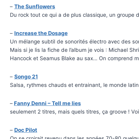
–
The Sunflowers
Du rock tout ce qui a de plus classique, un groupe 
–
Increase the Dosage
Un mélange subtil de sonorités électro avec des s
Mais si je lis la fiche de l’album je vois : Michael
Hancock et Seamus Blake au sax… On comprend mie
–
Songo 21
Salsa, rythmes chauds et entrainant, le monde latin
–
Fanny Denni – Tell me lies
seulement 2 titres, mais quels titres, ça groove ! V
–
Doc Pilot
On se croirait revenu dans les années 70-80 quelq