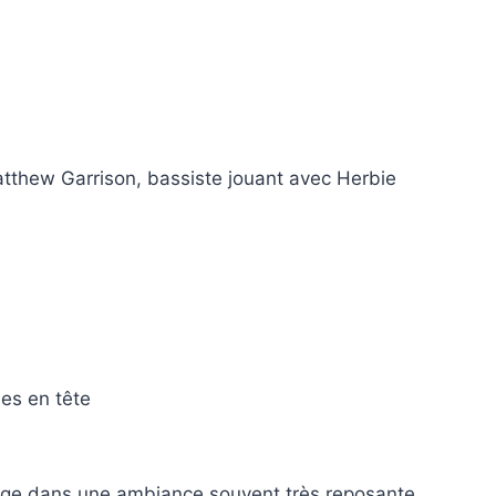
 Matthew Garrison, bassiste jouant avec Herbie
ies en tête
onge dans une ambiance souvent très reposante.