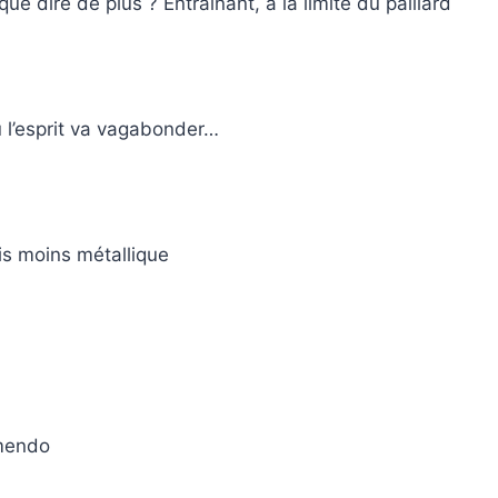
e dire de plus ? Entrainant, à la limite du paillard
 l’esprit va vagabonder…
is moins métallique
amendo