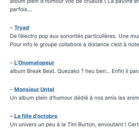
album plein d’humour voir de cruauté ( La pauvre enf
parfois…
–
Tryad
De l’électro pop aux sonorités particulières. Une
Pour info le groupe collabore à distance c’est à note
–
L’Onomatopeur
album Break Beat. Quezako ? heu ben… Enfin il parai
–
Monsieur Untel
Un album plein d’humour dédié à nos amis les ani
–
La fille d’octobre
Un univers un peu à la Tim Burton, envoutant ! Cer