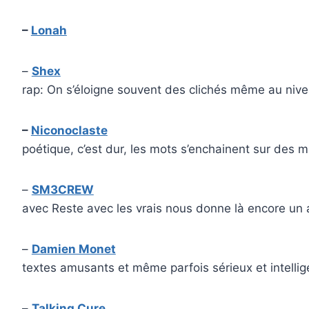
–
Lonah
–
Shex
rap: On s’éloigne souvent des clichés même au niv
–
Niconoclaste
poétique, c’est dur, les mots s’enchainent sur des 
–
SM3CREW
avec Reste avec les vrais nous donne là encore un a
–
Damien Monet
textes amusants et même parfois sérieux et intellig
–
Talking Cure