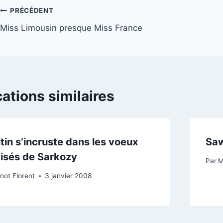
Navigation
PRÉCÉDENT
Miss Limousin presque Miss France
de
l’article
cations similaires
tin s’incruste dans les voeux
Sa
visés de Sarkozy
Par
M
not Florent
3 janvier 2008