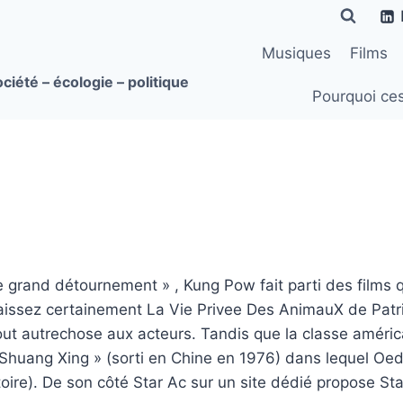
Musiques
Films
ciété – écologie – politique
Pourquoi ce
 grand détournement » , Kung Pow fait parti des films q
ssez certainement La Vie Privee Des AnimauX de Patric
tout autrechose aux acteurs. Tandis que la classe améri
 Shuang Xing » (sorti en Chine en 1976) dans lequel Oe
stoire). De son côté Star Ac sur un site dédié propose 