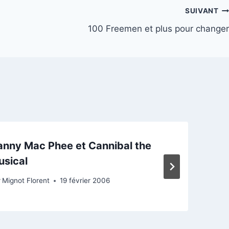
SUIVANT
100 Freemen et plus pour changer
nny Mac Phee et Cannibal the
usical
P
r
Mignot Florent
19 février 2006