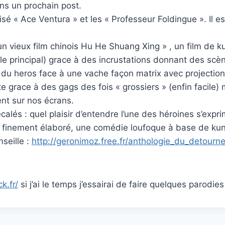
ns un prochain post.
sé « Ace Ventura » et les « Professeur Foldingue ». Il 
vieux film chinois Hu He Shuang Xing » , un film de kun
role principal) grace à des incrustations donnant des scè
du heros face à une vache façon matrix avec projection d
ête grace à des gags des fois « grossiers » (enfin facile)
ent sur nos écrans.
lés : quel plaisir d’entendre l’une des héroines s’exprim
 finement élaboré, une comédie loufoque à base de kun
seille :
http://geronimoz.free.fr/anthologie_du_detour
k.fr/
si j’ai le temps j’essairai de faire quelques parodies