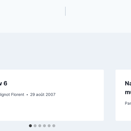
w 6
Na
m
ignot Florent
29 août 2007
Pa