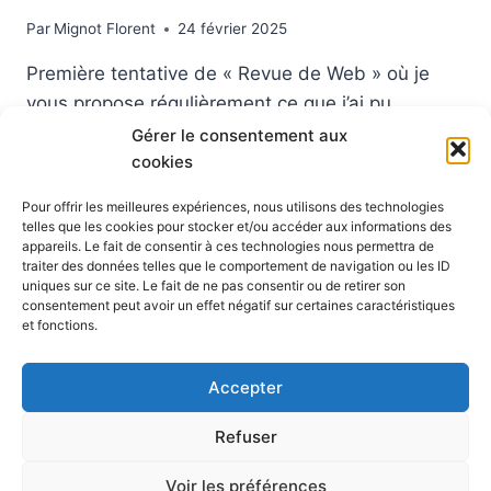
Par
Mignot Florent
24 février 2025
Première tentative de « Revue de Web » où je
vous propose régulièrement ce que j’ai pu
partager sur Internet sur Mastodon, Facebook,
Gérer le consentement aux
cookies
Bluesky ou encore Linkedin.Vous pouvez me
suivre sur mes différents comptes sachant que
Pour offrir les meilleures expériences, nous utilisons des technologies
Mastodon est celui à privilégier puisque je vais
telles que les cookies pour stocker et/ou accéder aux informations des
appareils. Le fait de consentir à ces technologies nous permettra de
quitter Meta (et donc Facebook) prochainement.
traiter des données telles que le comportement de navigation ou les ID
On a notamment parlé ces 5 derniers…
uniques sur ce site. Le fait de ne pas consentir ou de retirer son
consentement peut avoir un effet négatif sur certaines caractéristiques
REVUE
et fonctions.
LIRE LA SUITE
DE
WEB
Accepter
24
FÉVRIER
Refuser
2025
© 2026 Blog Vert Chez Moi - Thème WordPress par
Voir les préférences