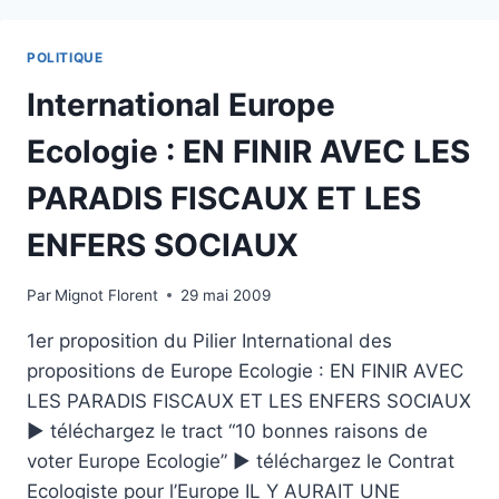
LA
SOUVERAINETÉ
POLITIQUE
ALIMENTAIRE,
UN
International Europe
DROIT
FONDAMENTAL
Ecologie : EN FINIR AVEC LES
DES
PEUPLES
PARADIS FISCAUX ET LES
ENFERS SOCIAUX
Par
Mignot Florent
29 mai 2009
1er proposition du Pilier International des
propositions de Europe Ecologie : EN FINIR AVEC
LES PARADIS FISCAUX ET LES ENFERS SOCIAUX
► téléchargez le tract “10 bonnes raisons de
voter Europe Ecologie” ► téléchargez le Contrat
Ecologiste pour l’Europe IL Y AURAIT UNE