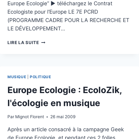
Europe Ecologie” ► téléchargez le Contrat
Ecologiste pour l’Europe LE 7E PCRD
(PROGRAMME CADRE POUR LA RECHERCHE ET
LE DÉVELOPPEMENT…
CONNAISSANCES
LIRE LA SUITE
EUROPE
ECOLOGIE
:
DOUBLER
LE
MUSIQUE
|
POLITIQUE
BUDGET
ET
Europe Ecologie : EcoloZik,
RÉORIENTER
L’EFFORT
l'écologie en musique
DE
RECHERCHE
Par
Mignot Florent
26 mai 2009
SCIENTIFIQUE
VERS
Après un article consacré à la campagne Geek
LA
de Europe Ecologie, et pendant ces 2 folles
CONVERSION