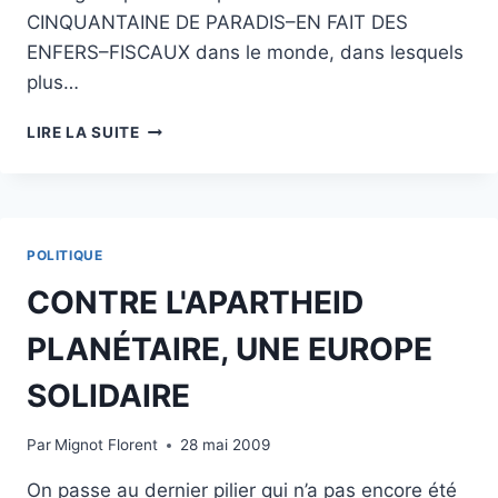
CINQUANTAINE DE PARADIS–EN FAIT DES
ENFERS–FISCAUX dans le monde, dans lesquels
plus…
INTERNATIONAL
LIRE LA SUITE
EUROPE
ECOLOGIE
:
EN
FINIR
POLITIQUE
AVEC
LES
CONTRE L'APARTHEID
PARADIS
FISCAUX
PLANÉTAIRE, UNE EUROPE
ET
LES
SOLIDAIRE
ENFERS
SOCIAUX
Par
Mignot Florent
28 mai 2009
On passe au dernier pilier qui n’a pas encore été