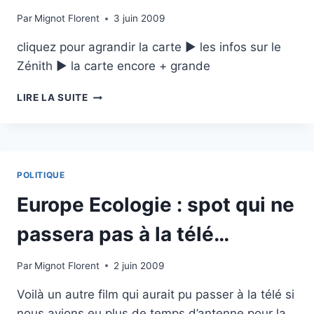
Par
Mignot Florent
3 juin 2009
cliquez pour agrandir la carte ► les infos sur le
Zénith ► la carte encore + grande
J
LIRE LA SUITE
–
4
:
EUROPE
ÉCOLOGIE
POLITIQUE
AU
ZÉNITH
Europe Ecologie : spot qui ne
passera pas à la télé…
Par
Mignot Florent
2 juin 2009
Voilà un autre film qui aurait pu passer à la télé si
nous avions eu plus de temps d’antenne pour la