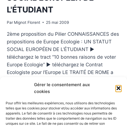
L'ÉTUDIANT
Par
Mignot Florent
25 mai 2009
2ème proposition du Pilier CONNAISSANCES des
propositions de Europe Ecologie : UN STATUT
SOCIAL EUROPÉEN DE L’ÉTUDIANT ►
téléchargez le tract “10 bonnes raisons de voter
Europe Ecologie” ► téléchargez le Contrat
Ecologiste pour l’Europe LE TRAITÉ DE ROME a
institué le principe de non discrimination entre les
Gérer le consentement aux
habitants des pays membres. L’expérience
cookies
d’ERASMUS prouve…
Pour offrir les meilleures expériences, nous utilisons des technologies
CONNAISSANCES
LIRE LA SUITE
telles que les cookies pour stocker et/ou accéder aux informations des
EUROPE
appareils. Le fait de consentir à ces technologies nous permettra de
ECOLOGIE
traiter des données telles que le comportement de navigation ou les ID
uniques sur ce site. Le fait de ne pas consentir ou de retirer son
: