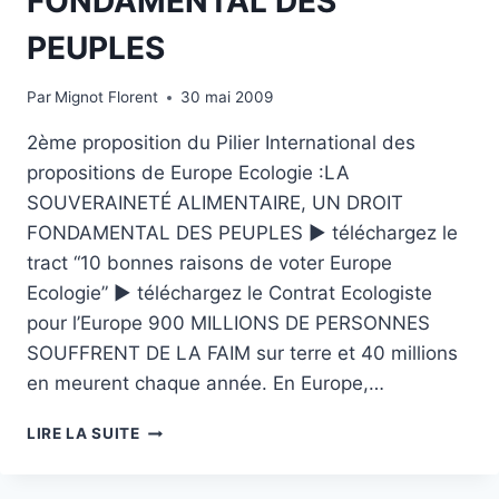
FONDAMENTAL DES
RESTAURATION
DES
PEUPLES
GRANDS
ÉCOSYSTÈMES
Par
Mignot Florent
30 mai 2009
DE
LA
2ème proposition du Pilier International des
PLANÈTE
propositions de Europe Ecologie :LA
SOUVERAINETÉ ALIMENTAIRE, UN DROIT
FONDAMENTAL DES PEUPLES ► téléchargez le
tract “10 bonnes raisons de voter Europe
Ecologie” ► téléchargez le Contrat Ecologiste
pour l’Europe 900 MILLIONS DE PERSONNES
SOUFFRENT DE LA FAIM sur terre et 40 millions
en meurent chaque année. En Europe,…
INTERNATIONAL
LIRE LA SUITE
EUROPE
ECOLOGIE
: