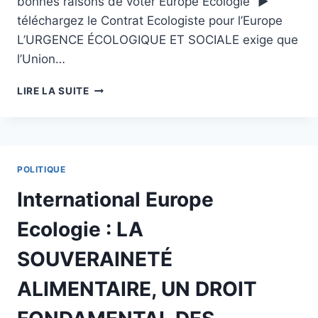
bonnes raisons de voter Europe Ecologie” ►
téléchargez le Contrat Ecologiste pour l’Europe
L’URGENCE ÉCOLOGIQUE ET SOCIALE exige que
l’Union…
INTERNATIONAL
LIRE LA SUITE
EUROPE
ECOLOGIE
:
REMBOURSER
LA
POLITIQUE
DETTE
ÉCOLOGIQUE
International Europe
DE
L'EUROPE
Ecologie : LA
EN
FINANÇANT
SOUVERAINETÉ
DE
GRANDS
ALIMENTAIRE, UN DROIT
CHANTIERS
DE