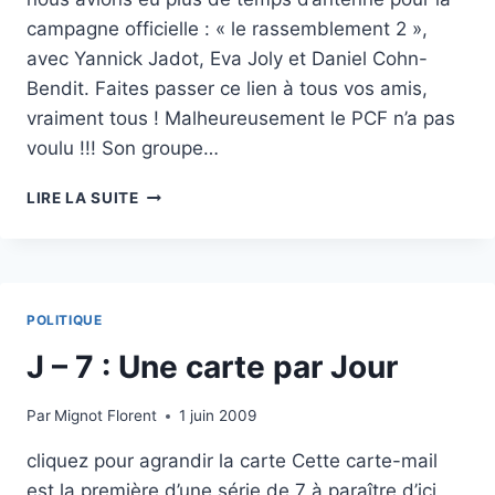
campagne officielle : « le rassemblement 2 »,
avec Yannick Jadot, Eva Joly et Daniel Cohn-
Bendit. Faites passer ce lien à tous vos amis,
vraiment tous ! Malheureusement le PCF n’a pas
voulu !!! Son groupe…
EUROPE
LIRE LA SUITE
ECOLOGIE
:
SPOT
QUI
NE
POLITIQUE
PASSERA
PAS
J – 7 : Une carte par Jour
À
LA
Par
Mignot Florent
1 juin 2009
TÉLÉ…
cliquez pour agrandir la carte Cette carte-mail
est la première d’une série de 7 à paraître d’ici