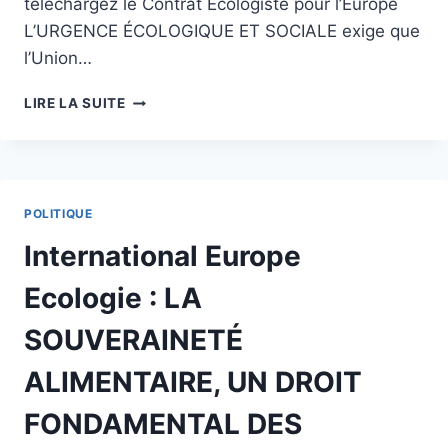
téléchargez le Contrat Ecologiste pour l’Europe
L’URGENCE ÉCOLOGIQUE ET SOCIALE exige que
l’Union…
INTERNATIONAL
LIRE LA SUITE
EUROPE
ECOLOGIE
:
REMBOURSER
LA
POLITIQUE
DETTE
ÉCOLOGIQUE
International Europe
DE
L'EUROPE
Ecologie : LA
EN
FINANÇANT
SOUVERAINETÉ
DE
GRANDS
ALIMENTAIRE, UN DROIT
CHANTIERS
DE
FONDAMENTAL DES
RESTAURATION