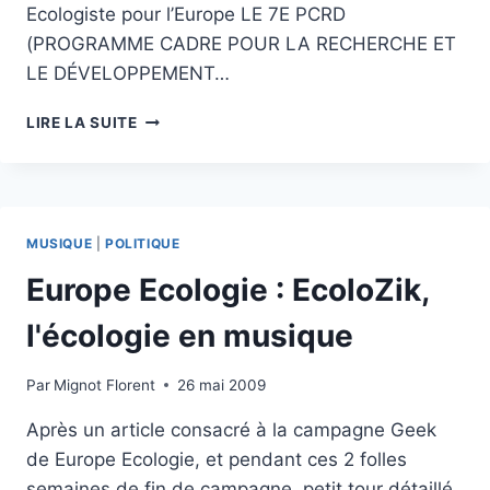
Ecologiste pour l’Europe LE 7E PCRD
(PROGRAMME CADRE POUR LA RECHERCHE ET
LE DÉVELOPPEMENT…
CONNAISSANCES
LIRE LA SUITE
EUROPE
ECOLOGIE
:
DOUBLER
LE
MUSIQUE
|
POLITIQUE
BUDGET
ET
Europe Ecologie : EcoloZik,
RÉORIENTER
L’EFFORT
l'écologie en musique
DE
RECHERCHE
Par
Mignot Florent
26 mai 2009
SCIENTIFIQUE
VERS
Après un article consacré à la campagne Geek
LA
de Europe Ecologie, et pendant ces 2 folles
CONVERSION
ÉCOLOGIQUE
semaines de fin de campagne, petit tour détaillé