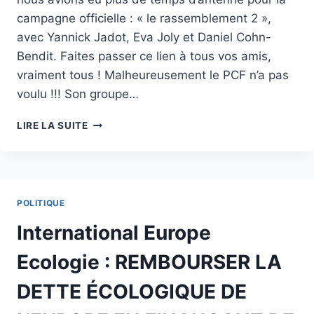
campagne officielle : « le rassemblement 2 »,
avec Yannick Jadot, Eva Joly et Daniel Cohn-
Bendit. Faites passer ce lien à tous vos amis,
vraiment tous ! Malheureusement le PCF n’a pas
voulu !!! Son groupe…
EUROPE
LIRE LA SUITE
ECOLOGIE
:
SPOT
QUI
NE
POLITIQUE
PASSERA
PAS
International Europe
À
LA
Ecologie : REMBOURSER LA
TÉLÉ…
DETTE ÉCOLOGIQUE DE