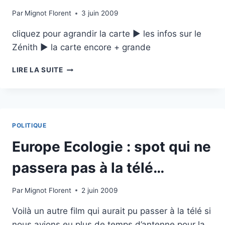
Par
Mignot Florent
3 juin 2009
cliquez pour agrandir la carte ► les infos sur le
Zénith ► la carte encore + grande
J
LIRE LA SUITE
–
4
:
EUROPE
ÉCOLOGIE
POLITIQUE
AU
ZÉNITH
Europe Ecologie : spot qui ne
passera pas à la télé…
Par
Mignot Florent
2 juin 2009
Voilà un autre film qui aurait pu passer à la télé si
nous avions eu plus de temps d’antenne pour la