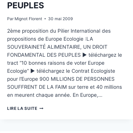
DES
PEUPLES
GRANDS
ÉCOSYSTÈMES
Par
Mignot Florent
30 mai 2009
DE
LA
2ème proposition du Pilier International des
PLANÈTE
propositions de Europe Ecologie :LA
SOUVERAINETÉ ALIMENTAIRE, UN DROIT
FONDAMENTAL DES PEUPLES ► téléchargez le
tract “10 bonnes raisons de voter Europe
Ecologie” ► téléchargez le Contrat Ecologiste
pour l’Europe 900 MILLIONS DE PERSONNES
SOUFFRENT DE LA FAIM sur terre et 40 millions
en meurent chaque année. En Europe,…
INTERNATIONAL
LIRE LA SUITE
EUROPE
ECOLOGIE
:
LA