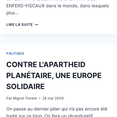
ENFERS–FISCAUX dans le monde, dans lesquels
plus…
INTERNATIONAL
LIRE LA SUITE
EUROPE
ECOLOGIE
:
EN
FINIR
POLITIQUE
AVEC
LES
CONTRE L'APARTHEID
PARADIS
FISCAUX
PLANÉTAIRE, UNE EUROPE
ET
LES
SOLIDAIRE
ENFERS
SOCIAUX
Par
Mignot Florent
28 mai 2009
On passe au dernier pilier qui n’a pas encore été
traité sur ce blog. On fera un récapitulatif