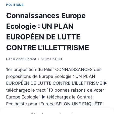
STATUT
POLITIQUE
SOCIAL
EUROPÉEN
Connaissances Europe
DE
L'ÉTUDIANT
Ecologie : UN PLAN
EUROPÉEN DE LUTTE
CONTRE L'ILLETTRISME
Par
Mignot Florent
25 mai 2009
1er proposition du Pilier CONNAISSANCES des
propositions de Europe Ecologie : UN PLAN
EUROPÉEN DE LUTTE CONTRE L’ILLETTRISME ►
téléchargez le tract “10 bonnes raisons de voter
Europe Ecologie” ► téléchargez le Contrat
Ecologiste pour l’Europe SELON UNE ENQUÊTE
DE L’OCDE publiée en 2000, pas moins de 25%