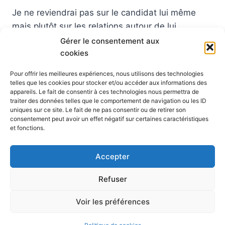
Je ne reviendrai pas sur le candidat lui même
mais plutôt sur les relations autour de lui
notamment côté PS je pense que bcp au #PS
Gérer le consentement aux
cookies
supporte de – en – le fait qu’il cherche à
s’imposer comme candidat naturel.Et cela
Pour offrir les meilleures expériences, nous utilisons des technologies
quelquesoit les tendances.Ce semblant d’OPA
telles que les cookies pour stocker et/ou accéder aux informations des
appareils. Le fait de consentir à ces technologies nous permettra de
déplait…Et même la droite du PS porte un
traiter des données telles que le comportement de navigation ou les ID
masque…
uniques sur ce site. Le fait de ne pas consentir ou de retirer son
consentement peut avoir un effet négatif sur certaines caractéristiques
GLUCKSMANN
et fonctions.
LIRE LA SUITE
CANDIDAT
?
Accepter
Refuser
© 2026 Blog Vert Chez Moi - Thème WordPress par
Voir les préférences
Kadence WP