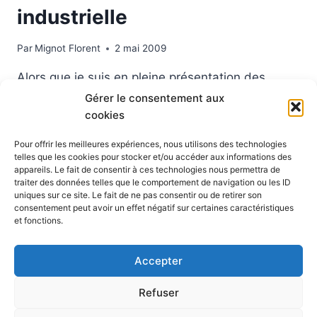
industrielle
Par
Mignot Florent
2 mai 2009
Alors que je suis en pleine présentation des
propositions de Europe Ecologie en matière
Gérer le consentement aux
cookies
d’agriculture je m’arrete un instant sur le buzz du
moment (qui va bien durer un mois et pourrait
Pour offrir les meilleures expériences, nous utilisons des technologies
même avoir des impacts sur les élections ça et là
telles que les cookies pour stocker et/ou accéder aux informations des
appareils. Le fait de consentir à ces technologies nous permettra de
dans le monde) : La Grippe ! La France se dit
traiter des données telles que le comportement de navigation ou les ID
préparée :…
uniques sur ce site. Le fait de ne pas consentir ou de retirer son
consentement peut avoir un effet négatif sur certaines caractéristiques
LA
et fonctions.
LIRE LA SUITE
GRIPPE
PORCINE
Accepter
MEXICAINE
CALIFORNIENNE
Refuser
MAIS
SURTOUT
© 2026 Blog Vert Chez Moi - Thème WordPress par