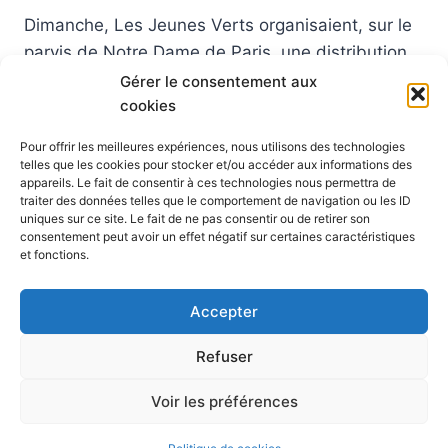
Dimanche, Les Jeunes Verts organisaient, sur le
parvis de Notre Dame de Paris, une distribution
de préservatifs accompagnés de tracts
Gérer le consentement aux
cookies
expliquant la vérité sur les chiffres de la
propagation du VIH en réaction aux propos
Pour offrir les meilleures expériences, nous utilisons des technologies
récents du pape. Bien qu’utilisant un mode
telles que les cookies pour stocker et/ou accéder aux informations des
appareils. Le fait de consentir à ces technologies nous permettra de
d’action non-violent, ils ont eu la surprise de
traiter des données telles que le comportement de navigation ou les ID
découvrir que leur venue avait…
uniques sur ce site. Le fait de ne pas consentir ou de retirer son
consentement peut avoir un effet négatif sur certaines caractéristiques
HEURTS
et fonctions.
LIRE LA SUITE
À
NOTRE
Accepter
DAME
Refuser
© 2026 Blog Vert Chez Moi - Thème WordPress par
Voir les préférences
Kadence WP