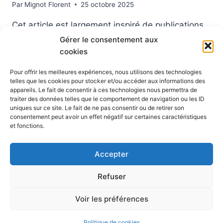
Par
Mignot Florent
25 octobre 2025
Cet article est largement inspiré de publications
réalisées sur Mastodon 😉 Je vous invite toujours
Gérer le consentement aux
à m’y suivre sachant que vous n’êtes pas obligé
cookies
de vous y inscrire car les flux #RSS sont fait pour
Pour offrir les meilleures expériences, nous utilisons des technologies
ça. à gauche il y en a donc toujours qui pensent
telles que les cookies pour stocker et/ou accéder aux informations des
appareils. Le fait de consentir à ces technologies nous permettra de
qu’une Primaire n’est pas la meilleure solution
traiter des données telles que le comportement de navigation ou les ID
pour désigner…
uniques sur ce site. Le fait de ne pas consentir ou de retirer son
consentement peut avoir un effet négatif sur certaines caractéristiques
VERS
et fonctions.
LIRE LA SUITE
UNE
PRIMAIRE
Accepter
À
GAUCHE
Refuser
?
© 2026 Blog Vert Chez Moi - Thème WordPress par
Voir les préférences
Kadence WP
Politique de cookies