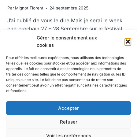
Par
Mignot Florent
24 septembre 2025
J’ai oublié de vous le dire Mais je serai le week
end prochain 27 – 28 Septembre sur le festival
Limou’Jeux à #Limoges https://fluj.frPour
Gérer le consentement aux
cookies
l’occasion vous pourrez jouer à plusieurs
prototypes de jeux de société ainsi que ceux des
Pour offrir les meilleures expériences, nous utilisons des technologies
autres membres du CARTEL https://cartel.re
telles que les cookies pour stocker et/ou accéder aux informations des
appareils. Le fait de consentir à ces technologies nous permettra de
Vous pourrez également jouer au Prototype que
traiter des données telles que le comportement de navigation ou les ID
je présente avec Florent…
uniques sur ce site. Le fait de ne pas consentir ou de retirer son
consentement peut avoir un effet négatif sur certaines caractéristiques
REJOIGNEZ
et fonctions.
LIRE LA SUITE
MOI
AU
Accepter
LIMOU’JEUX
CE
Refuser
WEEK
END
© 2026 Blog Vert Chez Moi - Thème WordPress par
Voir les préférences