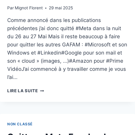
Par
Mignot Florent
29 mai 2025
Comme annoncé dans les publications
précédentes j’ai donc quitté #Meta dans la nuit
du 26 au 27 Mai Mais il reste beaucoup à faire
pour quitter les autres GAFAM : #Microsoft et son
Windows et #Linkedin#Google pour son mail et
son « cloud » (images, …)#Amazon pour #Prime
VidéoJ’ai commencé à y travailler comme je vous
l’ai…
ADIEU
LIRE LA SUITE
META
:
PASSONS
AUX
ÉTAPES
NON CLASSÉ
SUIVANTES
!