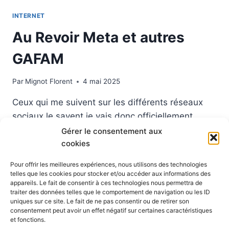
LE
INTERNET
27
MAI
Au Revoir Meta et autres
GAFAM
Par
Mignot Florent
4 mai 2025
Ceux qui me suivent sur les différents réseaux
sociaux le savent je vais donc officiellement
quitter Meta donc Facebook Instagram What’app
Gérer le consentement aux
cookies
d’ici fin Mai 2025.L’utilisation des données
personnelles pour nourrir leur IA a été la goutte
Pour offrir les meilleures expériences, nous utilisons des technologies
d’eau pour accélérer mon départ déjà annoncé et
telles que les cookies pour stocker et/ou accéder aux informations des
appareils. Le fait de consentir à ces technologies nous permettra de
que j’organisais depuis début 2025. Je ne suis
traiter des données telles que le comportement de navigation ou les ID
pas naif les…
uniques sur ce site. Le fait de ne pas consentir ou de retirer son
consentement peut avoir un effet négatif sur certaines caractéristiques
AU
et fonctions.
LIRE LA SUITE