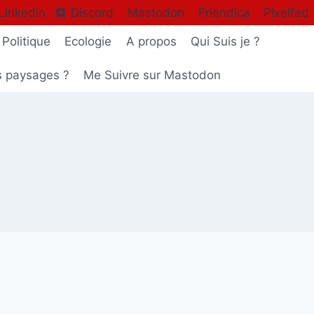
Linkedin
Discord
Mastodon
Friendica
Pixelfed
Politique
Ecologie
A propos
Qui Suis je ?
s paysages ?
Me Suivre sur Mastodon