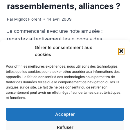
rassemblements, alliances ?
Par
Mignot Florent
14 avril 2009
Je commencerai avec une note amusée :
regardez attentivement les « logos » des
différentes formations politiques pour ces
Gérer le consentement aux
élections européennes… L’étoile ou les étoiles
cookies
semblent au rdv : Front de Gauche , Libertas , …
Pour offrir les meilleures expériences, nous utilisons des technologies
tous s’y mettent. De l’extreme gauche à l’extreme
telles que les cookies pour stocker et/ou accéder aux informations des
appareils. Le fait de consentir à ces technologies nous permettra de
droite, de gauche à droite, ces élections
traiter des données telles que le comportement de navigation ou les ID
européennes sont marqués par des alliances,…
uniques sur ce site. Le fait de ne pas consentir ou de retirer son
consentement peut avoir un effet négatif sur certaines caractéristiques
ELECTIONS
et fonctions.
LIRE LA SUITE
EUROPÉENNES
:
Accepter
LA
PRIME
Refuser
AUX