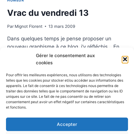
HUMEUR
Vrac du vendredi 13
Par
Mignot Florent
13 mars 2009
Dans quelques temps je pense proposer un
nouveau graphisme à ce blog, j’y réfléchis… En
attendant gros vrac du vendredi en commençant
Gérer le consentement aux
par un week end bien chargé. Samedi matin je
cookies
serai à Buffière Boffy pour soutenir des familles
Pour offrir les meilleures expériences, nous utilisons des technologies
menacées d’expulsion car habitant en yourtes.
telles que les cookies pour stocker et/ou accéder aux informations des
appareils. Le fait de consentir à ces technologies nous permettra de
L’après midi quelques réunions vertes… Puis le
traiter des données telles que le comportement de navigation ou les ID
lendemain Paris pour…
uniques sur ce site. Le fait de ne pas consentir ou de retirer son
consentement peut avoir un effet négatif sur certaines caractéristiques
VRAC
et fonctions.
LIRE LA SUITE
DU
VENDREDI
Accepter
13