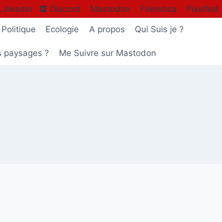
Linkedin
Discord
Mastodon
Friendica
Pixelfed
Politique
Ecologie
A propos
Qui Suis je ?
s paysages ?
Me Suivre sur Mastodon