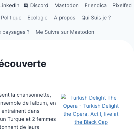
Linkedin
Discord
Mastodon
Friendica
Pixelfed
Politique
Ecologie
A propos
Qui Suis je ?
s paysages ?
Me Suivre sur Mastodon
 découverte
sent la chansonnette,
ensemble de l’album, en
 entrainent dans
et un Turque et 2 femmes
 donnent de leurs