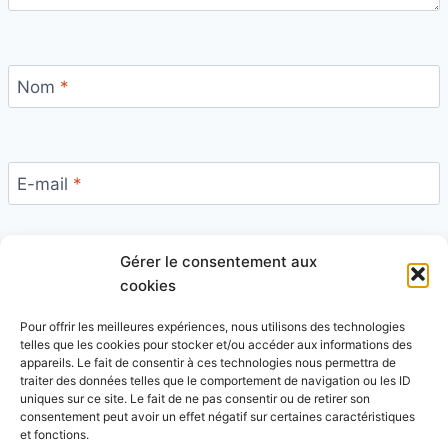
Nom
*
E-mail
*
Gérer le consentement aux
Site
cookies
Pour offrir les meilleures expériences, nous utilisons des technologies
telles que les cookies pour stocker et/ou accéder aux informations des
appareils. Le fait de consentir à ces technologies nous permettra de
traiter des données telles que le comportement de navigation ou les ID
uniques sur ce site. Le fait de ne pas consentir ou de retirer son
Ce site utilise Akismet pour réduire les indésirables.
consentement peut avoir un effet négatif sur certaines caractéristiques
En savoir plus sur la façon dont les données de vos
et fonctions.