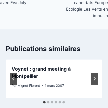
avec Eva Joly
candidats Europe
l’article
Ecologie Les Verts en
Limousin
Publications similaires
Voynet : grand meeting à
Montpellier
Par
Mignot Florent
1 mars 2007