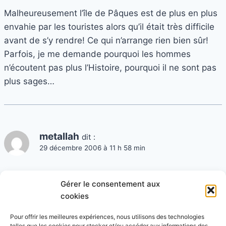
Malheureusement l’île de Pâques est de plus en plus
envahie par les touristes alors qu’il était très difficile
avant de s’y rendre! Ce qui n’arrange rien bien sûr!
Parfois, je me demande pourquoi les hommes
n’écoutent pas plus l’Histoire, pourquoi il ne sont pas
plus sages…
metallah
dit :
29 décembre 2006 à 11 h 58 min
je rajouterai qu’hier soir était diffusé sur France 2
Gérer le consentement aux
« rendez vous en terre inconnu » du côté des
cookies
Mentawai, émouvant, rafraichissant (…)
http://programmes.france2.fr/rendez-vous-en-terre-
Pour offrir les meilleures expériences, nous utilisons des technologies
telles que les cookies pour stocker et/ou accéder aux informations des