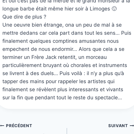
Et oui c’est pas de la merde et le grand monsieur à la
longue barbe était même hier soir à Limoges 🙂
Que dire de plus ?
Une oeuvre bien étrange, ona un peu de mal à se
mettre dedans car cela part dans tout les sens… Puis
finalement quelques comptines amusantes nous
empechent de nous endormir… Alors que cela a se
terminer un Frère Jack retentit, un morceau
particulièrement bruyant où chorales et instruments
se livrent à des duels… Puis voilà : il n’y a plus qu’à
tapper des mains pour rappeler les artistes qui
finalement se révèlent plus interessants et vivants
sur la fin que pendant tout le reste du spectacle…
Navigation
PRÉCÉDENT
SUIVANT