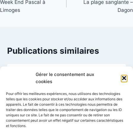
Week End Pascal à
La plage sanglante –
de
Limoges
Dagon
l’article
Publications similaires
Gérer le consentement aux
Les francs-maçons à Limoges
cookies
Par
Mignot Florent
24 juin 2006
Pour offrir les meilleures expériences, nous utilisons des technologies
telles que les cookies pour stocker et/ou accéder aux informations des
appareils. Le fait de consentir à ces technologies nous permettra de
traiter des données telles que le comportement de navigation ou les ID
uniques sur ce site. Le fait de ne pas consentir ou de retirer son
consentement peut avoir un effet négatif sur certaines caractéristiques
et fonctions.