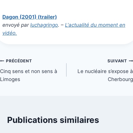
Dagon (2001) (trailer)
envoyé par
luchagringo
. –
L'actualité du moment en
vidéo.
Navigation
PRÉCÉDENT
SUIVANT
Cinq sens et non sens à
Le nucléaire s’expose à
de
Limoges
Cherbourg
l’article
Publications similaires