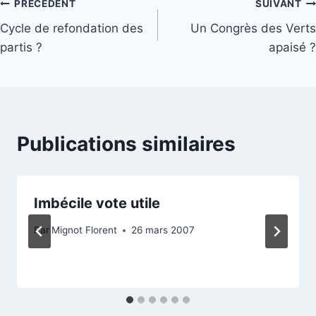
Navigation
PRÉCÉDENT
SUIVANT
Cycle de refondation des
Un Congrès des Verts
de
partis ?
apaisé ?
l’article
Publications similaires
Imbécile vote utile
Par
Mignot Florent
26 mars 2007