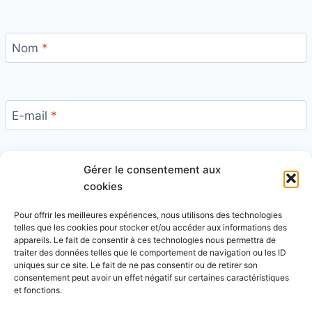
Nom
*
E-mail
*
Gérer le consentement aux
Site
cookies
Pour offrir les meilleures expériences, nous utilisons des technologies
telles que les cookies pour stocker et/ou accéder aux informations des
appareils. Le fait de consentir à ces technologies nous permettra de
traiter des données telles que le comportement de navigation ou les ID
uniques sur ce site. Le fait de ne pas consentir ou de retirer son
Ce site utilise Akismet pour réduire les indésirables.
consentement peut avoir un effet négatif sur certaines caractéristiques
En savoir plus sur la façon dont les données de vos
et fonctions.
commentaires sont traitées
.