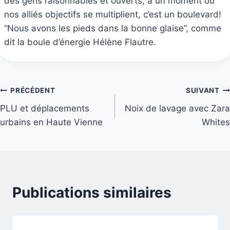
des gens raisonnables et ouverts, à un moment où
nos alliés objectifs se multiplient, c’est un boulevard!
“Nous avons les pieds dans la bonne glaise”, comme
dit la boule d’énergie Hélène Flautre.
Navigation
PRÉCÉDENT
SUIVANT
PLU et déplacements
Noix de lavage avec Zara
de
urbains en Haute Vienne
Whites
l’article
Publications similaires