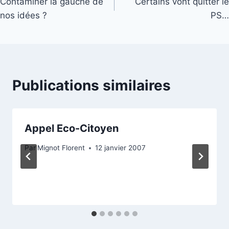
Contaminer la gauche de
Certains vont quitter le
de
nos idées ?
PS…
l’article
Publications similaires
Appel Eco-Citoyen
Par
Mignot Florent
12 janvier 2007