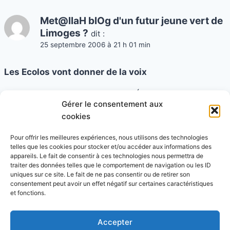
Met@llaH blOg d'un futur jeune vert de
Limoges ?
dit :
25 septembre 2006 à 21 h 01 min
Les Ecolos vont donner de la voix
Le 9 septembre à l’Université d’Été de Cap 21 des
Gérer le consentement aux
acteurs notables de « l’écologie politique » se
cookies
rencontraient. Comme le dit Politic Show ou Le
Monde Citoyen , tout commençait à l’université d’été
Pour offrir les meilleures expériences, nous utilisons des technologies
telles que les cookies pour stocker et/ou accéder aux informations des
des Verts à Coutances, 15 jours plus tôt….
appareils. Le fait de consentir à ces technologies nous permettra de
traiter des données telles que le comportement de navigation ou les ID
uniques sur ce site. Le fait de ne pas consentir ou de retirer son
consentement peut avoir un effet négatif sur certaines caractéristiques
et fonctions.
Les commentaires sont fermés.
Accepter