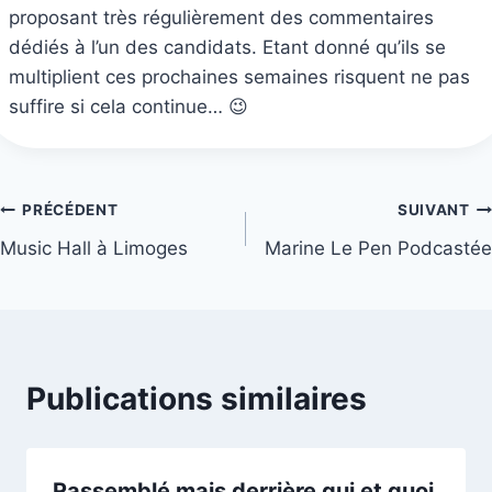
proposant très régulièrement des commentaires
dédiés à l’un des candidats. Etant donné qu’ils se
multiplient ces prochaines semaines risquent ne pas
suffire si cela continue… 😉
Navigation
PRÉCÉDENT
SUIVANT
Music Hall à Limoges
Marine Le Pen Podcastée
de
l’article
Publications similaires
Rassemblé mais derrière qui et quoi