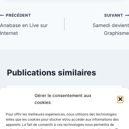
Navigation
PRÉCÉDENT
SUIVANT
Anabase en Live sur
Samedi devient
de
Internet
Graphisme
l’article
Publications similaires
Gérer le consentement aux
Monsieur Untel – The Phonema
cookies
Par
Mignot Florent
14 avril 2006
Pour offrir les meilleures expériences, nous utilisons des technologies
telles que les cookies pour stocker et/ou accéder aux informations des
appareils. Le fait de consentir à ces technologies nous permettra de