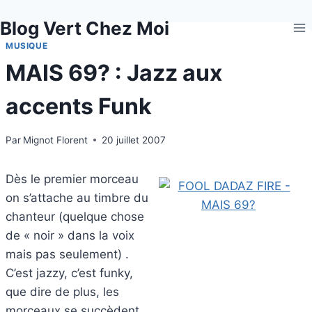
Aller
Blog Vert Chez Moi
au
contenu
MUSIQUE
MAIS 69? : Jazz aux
accents Funk
Par
Mignot Florent
20 juillet 2007
Dès le premier morceau
on s’attache au timbre du
chanteur (quelque chose
de « noir » dans la voix
mais pas seulement) .
C’est jazzy, c’est funky,
que dire de plus, les
morceaux se succèdent