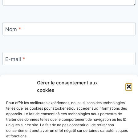
Nom
*
E-mail
*
Gérer le consentement aux
Site
cookies
Pour offrir les meilleures expériences, nous utilisons des technologies
telles que les cookies pour stocker et/ou accéder aux informations des
appareils. Le fait de consentir à ces technologies nous permettra de
traiter des données telles que le comportement de navigation ou les ID
uniques sur ce site. Le fait de ne pas consentir ou de retirer son
Ce site utilise Akismet pour réduire les indésirables.
consentement peut avoir un effet négatif sur certaines caractéristiques
En savoir plus sur la façon dont les données de vos
et fonctions.