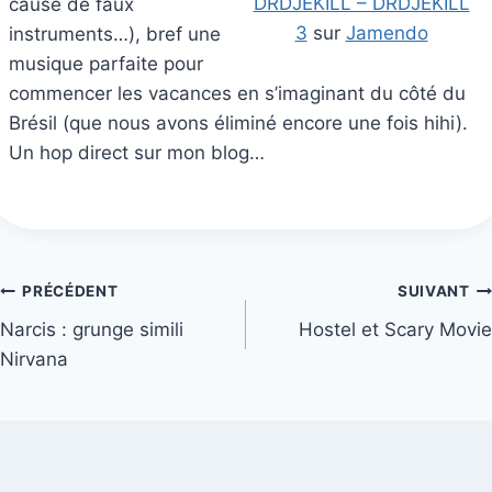
DRDJEKILL – DRDJEKILL
cause de faux
3
sur
Jamendo
instruments…), bref une
musique parfaite pour
commencer les vacances en s’imaginant du côté du
Brésil (que nous avons éliminé encore une fois hihi).
Un hop direct sur mon blog…
Navigation
PRÉCÉDENT
SUIVANT
Narcis : grunge simili
Hostel et Scary Movie
de
Nirvana
l’article