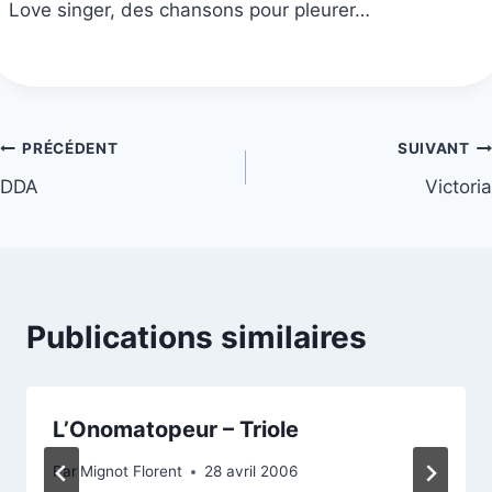
Love singer, des chansons pour pleurer…
Navigation
PRÉCÉDENT
SUIVANT
DDA
Victoria
de
l’article
Publications similaires
L’Onomatopeur – Triole
Par
Mignot Florent
28 avril 2006