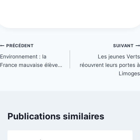
Navigation
PRÉCÉDENT
SUIVANT
Environnement : la
Les jeunes Verts
de
France mauvaise élève…
réouvrent leurs portes à
l’article
Limoges
Publications similaires