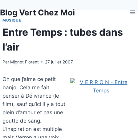
Aller
Blog Vert Chez Moi
au
contenu
MUSIQUE
Entre Temps : tubes dans
l’air
Par
Mignot Florent
27 juillet 2007
Oh que j’aime ce petit
banjo. Cela me fait
penser à Délivrance (le
film), sauf qu’ici il y a tout
plein d’amour et pas une
goutte de sang.
L’inspiration est multiple
mais Verron a une voix