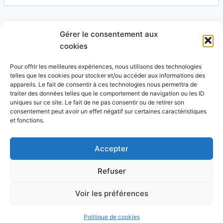
Gérer le consentement aux
Site
cookies
Pour offrir les meilleures expériences, nous utilisons des technologies
telles que les cookies pour stocker et/ou accéder aux informations des
appareils. Le fait de consentir à ces technologies nous permettra de
traiter des données telles que le comportement de navigation ou les ID
uniques sur ce site. Le fait de ne pas consentir ou de retirer son
Ce site utilise Akismet pour réduire les indésirables.
consentement peut avoir un effet négatif sur certaines caractéristiques
En savoir plus sur la façon dont les données de vos
et fonctions.
commentaires sont traitées
.
Accepter
Refuser
© 2026 Blog Vert Chez Moi - Thème WordPress par
Voir les préférences
Kadence WP
Politique de cookies