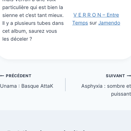
particulière qui est bien la
V E R R O N – Entre
sienne et c’est tant mieux.
Temps
sur
Jamendo
Il y a plusieurs tubes dans
cet album, saurez vous
les déceler ?
Navigation
PRÉCÉDENT
SUIVANT
Unama : Basque AttaK
Asphyxia : sombre et
de
puissant
l’article