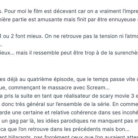
s. Pour moi le film est décevant car on a vraiment l’imp
remière partie est amusante mais finit par être ennuyeus
 ou 2 font mieux. On ne retrouve pas la tension ni l’atmos
…
acieux… mais il ressemble peut être trop à de la surenchè
s déjà au quatrième épisode, que le temps passe vite 
tique, commençant le massacre avec Scream…
 pris la suite en tant que réalisateur de scary movie 3 e
ai donc très général sur l’ensemble de la série. En comm
 garde une certaine et relative cohérence dans ses incohé
i un gag par là, les idées parodiques ne manquent pas m
caca que l’on retrouve dans les précédents mais bon…
t hillarants, pas forcément ceux que l’on auraient att