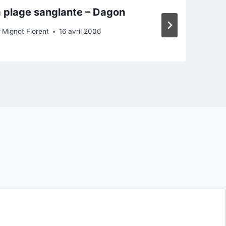
 plage sanglante – Dagon
r
Mignot Florent
16 avril 2006
P