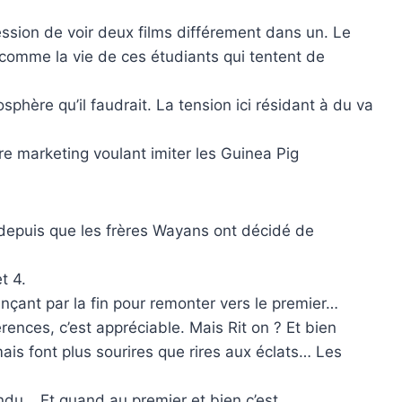
ression de voir deux films différement dans un. Le
e comme la vie de ces étudiants qui tentent de
phère qu’il faudrait. La tension ici résidant à du va
re marketing voulant imiter les Guinea Pig
depuis que les frères Wayans ont décidé de
t 4.
ençant par la fin pour remonter vers le premier…
rences, c’est appréciable. Mais Rit on ? Et bien
ais font plus sourires que rires aux éclats… Les
endu… Et quand au premier et bien c’est