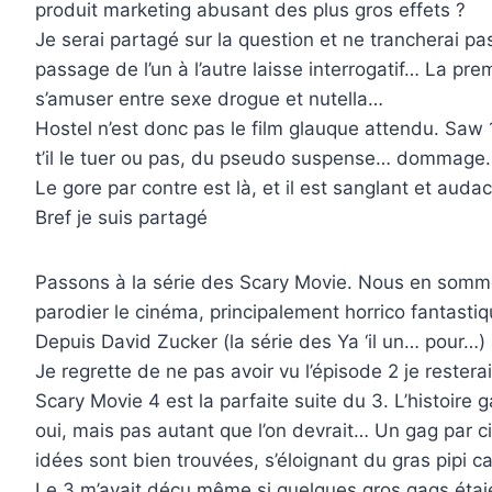
produit marketing abusant des plus gros effets ?
Je serai partagé sur la question et ne trancherai pa
passage de l’un à l’autre laisse interrogatif… La p
s’amuser entre sexe drogue et nutella…
Hostel n’est donc pas le film glauque attendu. Saw 1
t’il le tuer ou pas, du pseudo suspense… dommage
Le gore par contre est là, et il est sanglant et aud
Bref je suis partagé
Passons à la série des Scary Movie. Nous en somme
parodier le cinéma, principalement horrico fantas
Depuis David Zucker (la série des Ya ‘il un… pour…) a
Je regrette de ne pas avoir vu l’épisode 2 je rester
Scary Movie 4 est la parfaite suite du 3. L’histoire
oui, mais pas autant que l’on devrait… Un gag par c
idées sont bien trouvées, s’éloignant du gras pipi 
Le 3 m’avait déçu même si quelques gros gags étaien