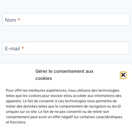
Nom
*
E-mail
*
Gérer le consentement aux
Site
cookies
Pour offrir les meilleures expériences, nous utilisons des technologies
telles que les cookies pour stocker et/ou accéder aux informations des
appareils. Le fait de consentir à ces technologies nous permettra de
traiter des données telles que le comportement de navigation ou les ID
uniques sur ce site. Le fait de ne pas consentir ou de retirer son
Ce site utilise Akismet pour réduire les indésirables.
consentement peut avoir un effet négatif sur certaines caractéristiques
En savoir plus sur la façon dont les données de vos
et fonctions.
commentaires sont traitées
.