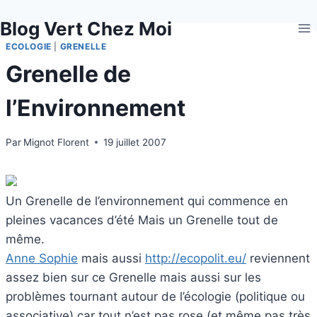
Aller
Blog Vert Chez Moi
au
contenu
ECOLOGIE
|
GRENELLE
Grenelle de
l’Environnement
Par
Mignot Florent
19 juillet 2007
Un Grenelle de l’environnement qui commence en
pleines vacances d’été Mais un Grenelle tout de
même.
Anne Sophie
mais aussi
http://ecopolit.eu/
reviennent
assez bien sur ce Grenelle mais aussi sur les
problèmes tournant autour de l’écologie (politique ou
associative) car tout n’est pas rose (et même pas très