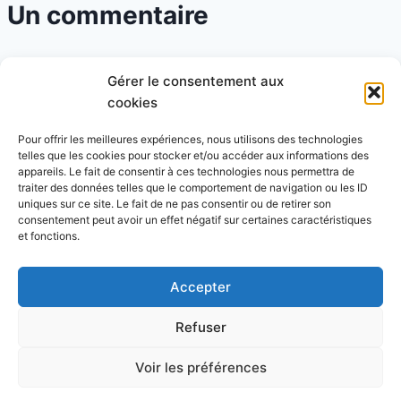
Un commentaire
Unkonu
dit :
Gérer le consentement aux
24 juin 2006 à 16 h 44 min
cookies
Très sympa, dans le genre electo, j’aime beaucoup
Pour offrir les meilleures expériences, nous utilisons des technologies
telles que les cookies pour stocker et/ou accéder aux informations des
"le peuple de l’herbe"
appareils. Le fait de consentir à ces technologies nous permettra de
traiter des données telles que le comportement de navigation ou les ID
uniques sur ce site. Le fait de ne pas consentir ou de retirer son
consentement peut avoir un effet négatif sur certaines caractéristiques
et fonctions.
Les commentaires sont fermés.
Accepter
Refuser
© 2026 Blog Vert Chez Moi - Thème WordPress par
Voir les préférences
Kadence WP