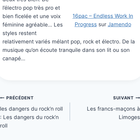
l’électro pop très pro et
16pac – Endless Work In
bien ficelée et une voix
Progress
sur
Jamendo
féminine agréable… Les
styles restent
relativement variés mélant pop, rock et électro. De la
musique qu’on écoute tranquile dans son lit ou son
canapé…
Navigation
PRÉCÉDENT
SUIVANT
les dangers du rock’n roll
Les francs-maçons à
de
: Les dangers du rock’n
Limoges
l’article
roll