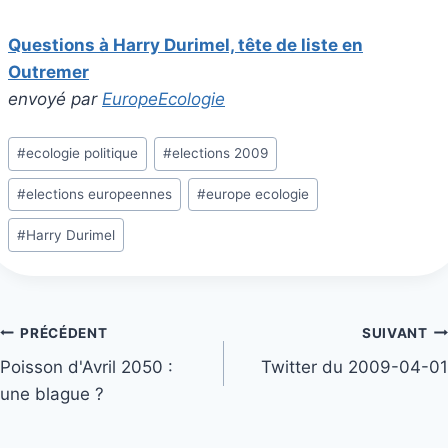
Questions à Harry Durimel, tête de liste en
Outremer
envoyé par
EuropeEcologie
Étiquettes
#
ecologie politique
#
elections 2009
de
#
elections europeennes
#
europe ecologie
la
publication :
#
Harry Durimel
Navigation
PRÉCÉDENT
SUIVANT
Poisson d'Avril 2050 :
Twitter du 2009-04-01
de
une blague ?
l’article