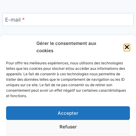
E-mail
*
Gérer le consentement aux
Site
cookies
Pour offrir les meilleures expériences, nous utilisons des technologies
telles que les cookies pour stocker et/ou accéder aux informations des
appareils. Le fait de consentir à ces technologies nous permettra de
traiter des données telles que le comportement de navigation ou les ID
uniques sur ce site. Le fait de ne pas consentir ou de retirer son
Ce site utilise Akismet pour réduire les indésirables.
consentement peut avoir un effet négatif sur certaines caractéristiques
En savoir plus sur la façon dont les données de vos
et fonctions.
commentaires sont traitées
.
Accepter
Refuser