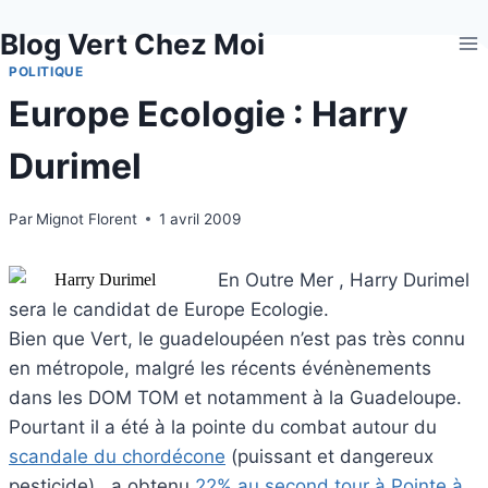
Aller
Blog Vert Chez Moi
au
contenu
POLITIQUE
Europe Ecologie : Harry
Durimel
Par
Mignot Florent
1 avril 2009
En Outre Mer , Harry Durimel
sera le candidat de Europe Ecologie.
Bien que Vert, le guadeloupéen n’est pas très connu
en métropole, malgré les récents événènements
dans les DOM TOM et notamment à la Guadeloupe.
Pourtant il a été à la pointe du combat autour du
scandale du chordécone
(puissant et dangereux
pesticide) , a obtenu
22% au second tour à Pointe à