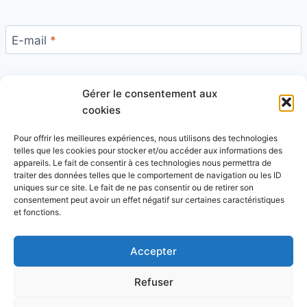
E-mail
*
Gérer le consentement aux
Site
cookies
Pour offrir les meilleures expériences, nous utilisons des technologies
telles que les cookies pour stocker et/ou accéder aux informations des
appareils. Le fait de consentir à ces technologies nous permettra de
traiter des données telles que le comportement de navigation ou les ID
uniques sur ce site. Le fait de ne pas consentir ou de retirer son
Ce site utilise Akismet pour réduire les indésirables.
consentement peut avoir un effet négatif sur certaines caractéristiques
En savoir plus sur la façon dont les données de vos
et fonctions.
commentaires sont traitées
.
Accepter
Refuser
© 2026 Blog Vert Chez Moi - Thème WordPress par