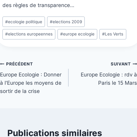
des règles de transparence…
Étiquettes
#
ecologie politique
#
elections 2009
de
#
elections europeennes
#
europe ecologie
#
Les Verts
la
publication :
Navigation
PRÉCÉDENT
SUIVANT
Europe Ecologie : Donner
Europe Ecologie : rdv à
de
à l'Europe les moyens de
Paris le 15 Mars
l’article
sortir de la crise
Publications similaires