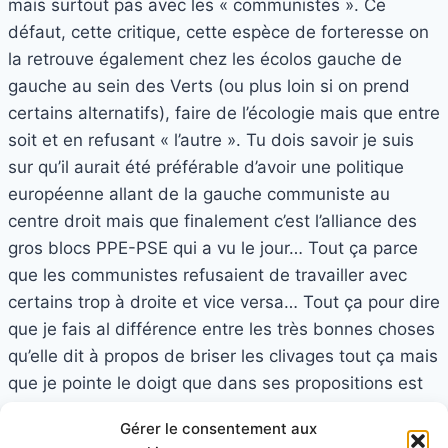
mais surtout pas avec les « communistes ». Ce
défaut, cette critique, cette espèce de forteresse on
la retrouve également chez les écolos gauche de
gauche au sein des Verts (ou plus loin si on prend
certains alternatifs), faire de l’écologie mais que entre
soit et en refusant « l’autre ». Tu dois savoir je suis
sur qu’il aurait été préférable d’avoir une politique
européenne allant de la gauche communiste au
centre droit mais que finalement c’est l’alliance des
gros blocs PPE-PSE qui a vu le jour… Tout ça parce
que les communistes refusaient de travailler avec
certains trop à droite et vice versa… Tout ça pour dire
que je fais al différence entre les très bonnes choses
qu’elle dit à propos de briser les clivages tout ça mais
que je pointe le doigt que dans ses propositions est
bien cela ressemble à du centrisme écolo (meme si
Gérer le consentement aux
beaucoup de proposition sont bien et qu’il est à noter