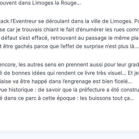
x couvent dans Limoges la Rouge…
ck l’Eventreur se déroulant dans la ville de Limoges. P
se car je trouvais chiant le fait d’énumérer les rues co
rai défaut s’est effacé, retrouvant au passage le même pla
re gachés parce que l’effet de surprise n’est plus là… i
 encore, les autres sens en prennent aussi pour leur gr
 de bonnes idées qui rendent ce livre très visuel… Et j
niaise va être happé dans l’engrenage est bien ficelé…
 vue historique : de savoir que la préfecture a été cons
gré dans ce parc à cette époque : les buissons tout ça…