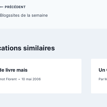
Navigation
PRÉCÉDENT
Blogssites de la semaine
de
l’article
cations similaires
e livre mais
Un 
not Florent
10 mai 2006
Par
M