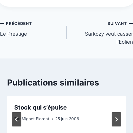
Navigation
PRÉCÉDENT
SUIVANT
Le Prestige
Sarkozy veut casser
de
l'Eolien
l’article
Publications similaires
Stock qui s’épuise
Par
Mignot Florent
25 juin 2006