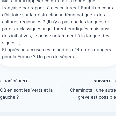
Mais faut il rappeler ce qu’a fait la république
française par rapport à ces cultures ? Faut il un cours
d’histoire sur la destruction « démocratique » des
cultures régionales ? (Il n’y a pas que les langues et
patois « classiques » qui furent éradiqués mais aussi
des initiatives, je pense notamment à la langue des
signes…)
Et après on accuse ces minorités d’être des dangers
pour la France ? Un peu de sérieux…
Navigation
PRÉCÉDENT
SUIVANT
Où en sont les Verts et la
Cheminots : une autre
de
gauche ?
grève est possible
l’article