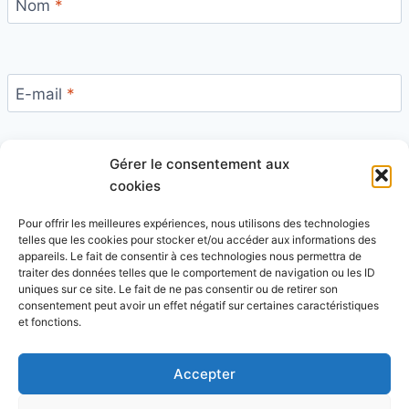
Nom
*
E-mail
*
Gérer le consentement aux
Site
cookies
Pour offrir les meilleures expériences, nous utilisons des technologies
telles que les cookies pour stocker et/ou accéder aux informations des
appareils. Le fait de consentir à ces technologies nous permettra de
traiter des données telles que le comportement de navigation ou les ID
uniques sur ce site. Le fait de ne pas consentir ou de retirer son
Ce site utilise Akismet pour réduire les indésirables.
consentement peut avoir un effet négatif sur certaines caractéristiques
En savoir plus sur la façon dont les données de vos
et fonctions.
commentaires sont traitées
.
Accepter