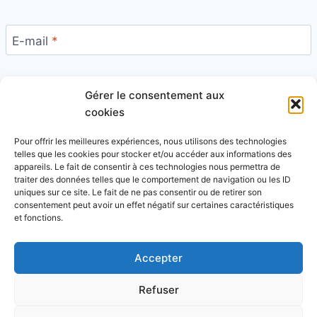
E-mail
*
Gérer le consentement aux
Site
cookies
Pour offrir les meilleures expériences, nous utilisons des technologies
telles que les cookies pour stocker et/ou accéder aux informations des
appareils. Le fait de consentir à ces technologies nous permettra de
traiter des données telles que le comportement de navigation ou les ID
uniques sur ce site. Le fait de ne pas consentir ou de retirer son
Ce site utilise Akismet pour réduire les indésirables.
consentement peut avoir un effet négatif sur certaines caractéristiques
En savoir plus sur la façon dont les données de vos
et fonctions.
commentaires sont traitées
.
Accepter
Refuser
© 2026 Blog Vert Chez Moi - Thème WordPress par