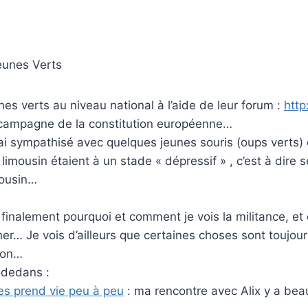
eunes Verts
es verts au niveau national à l’aide de leur forum :
http
a campagne de la constitution européenne…
) j’ai sympathisé avec quelques jeunes souris (oups vert
 limousin étaient à un stade « dépressif » , c’est à dire 
mousin…
 finalement pourquoi et comment je vois la militance, et
iner… Je vois d’ailleurs que certaines choses sont touj
tion…
 dedans :
ges prend vie peu à peu
: ma rencontre avec Alix y a bea