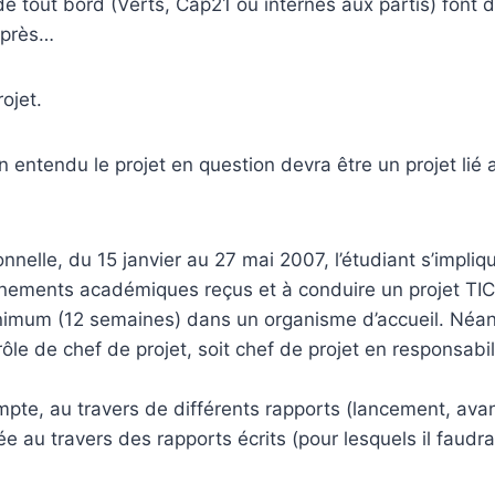
de tout bord (Verts, Cap21 ou internes aux partis) font 
 après…
ojet.
n entendu le projet en question devra être un projet lié 
onnelle, du 15 janvier au 27 mai 2007, l’étudiant s’impli
nements académiques reçus et à conduire un projet TIC en 
nimum (12 semaines) dans un organisme d’accueil. Néanmo
 rôle de chef de projet, soit chef de projet en responsabil
mpte, au travers de différents rapports (lancement, avan
uée au travers des rapports écrits (pour lesquels il fau