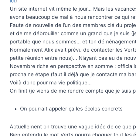
ici
)
Un site internet vit même le jour… Mais les vacance
avons beaucoup de mal à nous rencontrer ce qui reta
Faute de nouvelle de l’un des membres clé du projet
et de me débrouiller comme un grand que je suis (j
portable que nous sommes… et ton déménagement, 
Normalement Alix avait prévu de contacter les Verts
petite réunion entre nous)… N’ayant pas eu de nouv
Novembre riche en perspective en somme : official
prochaine étape (faut il déjà que je contacte ma 
Voilà donc pour ma vie politique…
On finit (je viens de me rendre compte que je suis p
On pourrait appeler ça les écolos concrets
Actuellement on trouve une vague idée de ce que pou
Bien entendu le mot Verts pourra choquer tout les éc