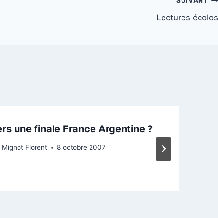
SUIVANT
Lectures écolos
rs une finale France Argentine ?
r
Mignot Florent
8 octobre 2007
P