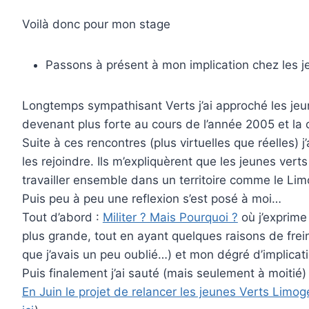
Voilà donc pour mon stage
Passons à présent à mon implication chez les j
Longtemps sympathisant Verts j’ai approché les jeun
devenant plus forte au cours de l’année 2005 et l
Suite à ces rencontres (plus virtuelles que réelles
les rejoindre. Ils m’expliquèrent que les jeunes verts
travailler ensemble dans un territoire comme le Li
Puis peu à peu une reflexion s’est posé à moi…
Tout d’abord :
Militer ? Mais Pourquoi ?
où j’exprime
plus grande, tout en ayant quelques raisons de fre
que j’avais un peu oublié…) et mon dégré d’implica
Puis finalement j’ai sauté (mais seulement à moitié)
En Juin le projet de relancer les jeunes Verts Limo