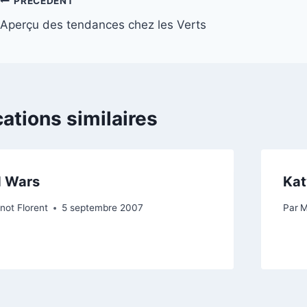
Navigation
PRÉCÉDENT
Aperçu des tendances chez les Verts
de
l’article
cations similaires
d Wars
Kat
not Florent
5 septembre 2007
Par
M