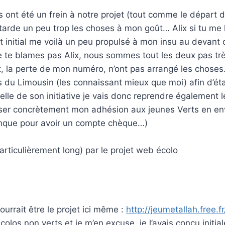
s ont été un frein à notre projet (tout comme le départ 
rde un peu trop les choses à mon goût… Alix si tu me lis
 initial me voilà un peu propulsé à mon insu au devant 
e te blames pas Alix, nous sommes tout les deux pas tr
la perte de mon numéro, n’ont pas arrangé les choses
 du Limousin (les connaissant mieux que moi) afin d’étab
elle de son initiative je vais donc reprendre également
iser concrètement mon adhésion aux jeunes Verts en en
banque pour avoir un compte chèque…)
articulièrement long) par le projet web écolo
rrait être le projet ici même :
http://jeumetallah.free.
olos non verts et je m’en excuse, je l’avais conçu initi