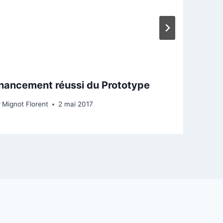
nancement réussi du Prototype
r
Mignot Florent
2 mai 2017
P