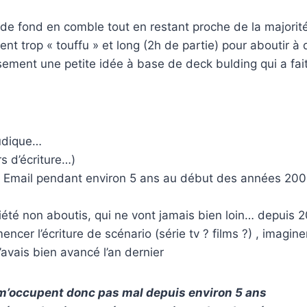
ois de fond en comble tout en restant proche de la majo
lement trop « touffu » et long (2h de partie) pour abouti
eusement une petite idée à base de deck bulding qui a f
ludique…
s d’écriture…)
r Email pendant environ 5 ans au début des années 2000
été non aboutis, qui ne vont jamais bien loin… depuis
ncer l’écriture de scénario (série tv ? films ?) , imagin
’avais bien avancé l’an dernier
 m’occupent donc pas mal depuis environ 5 ans