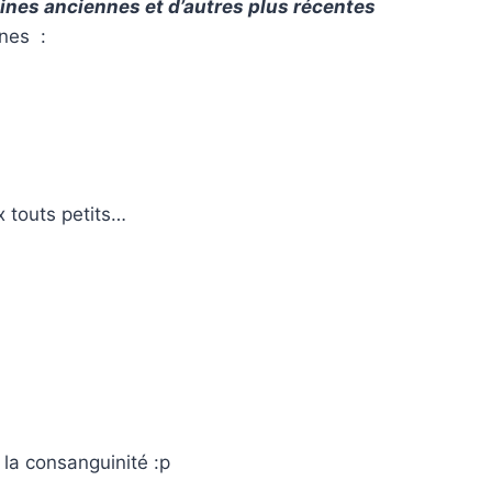
ines anciennes et d’autres plus récentes
nnes :
x touts petits…
la consanguinité :p