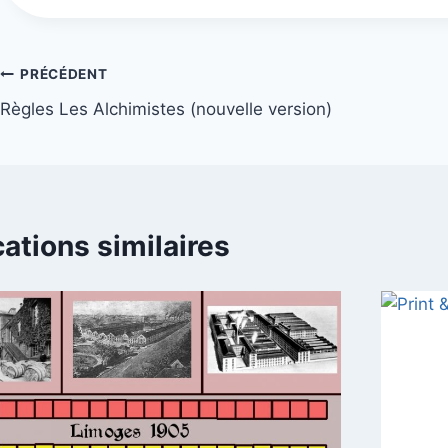
Navigation
PRÉCÉDENT
Règles Les Alchimistes (nouvelle version)
de
l’article
cations similaires