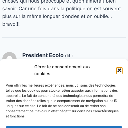
choses qui nous préoccupe et qu’on aimerait bien
savoir. Car une fois dans la politique on est souvent
plus sur la même longuer d’ondes et on oublie…
bravo!!!
President Ecolo
dit :
1 décembre 2006 à 21 h 28 min
Gérer le consentement aux
cookies
Si tous les Verts qui se posent des questions en
posent ne serait-ce qu’une seule, la FAQ risque de
Pour offrir les meilleures expériences, nous utilisons des technologies
telles que les cookies pour stocker et/ou accéder aux informations des
déborder… 😉
appareils. Le fait de consentir à ces technologies nous permettra de
traiter des données telles que le comportement de navigation ou les ID
uniques sur ce site. Le fait de ne pas consentir ou de retirer son
consentement peut avoir un effet négatif sur certaines caractéristiques
et fonctions.
Les commentaires sont fermés.