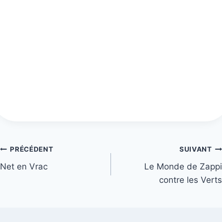
Navigation
PRÉCÉDENT
SUIVANT
Net en Vrac
Le Monde de Zappi
de
contre les Verts
l’article