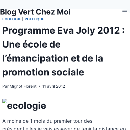
Aller
Blog Vert Chez Moi
au
contenu
ECOLOGIE
|
POLITIQUE
Programme Eva Joly 2012 :
Une école de
l’émancipation et de la
promotion sociale
Par
Mignot Florent
11 avril 2012
A moins de 1 mois du premier tour des
présidentielles je vais essayer de tenir la distance en