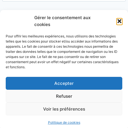
Gérer le consentement aux
Site
cookies
Pour offrir les meilleures expériences, nous utilisons des technologies
telles que les cookies pour stocker et/ou accéder aux informations des
appareils. Le fait de consentir à ces technologies nous permettra de
traiter des données telles que le comportement de navigation ou les ID
uniques sur ce site. Le fait de ne pas consentir ou de retirer son
Ce site utilise Akismet pour réduire les indésirables.
consentement peut avoir un effet négatif sur certaines caractéristiques
En savoir plus sur la façon dont les données de vos
et fonctions.
commentaires sont traitées
.
Accepter
Refuser
© 2026 Blog Vert Chez Moi - Thème WordPress par
Voir les préférences
Kadence WP
Politique de cookies