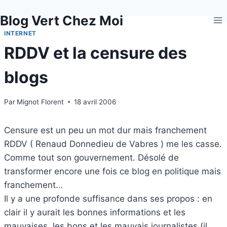
Aller
Blog Vert Chez Moi
au
contenu
INTERNET
RDDV et la censure des
blogs
Par
Mignot Florent
18 avril 2006
Censure est un peu un mot dur mais franchement
RDDV ( Renaud Donnedieu de Vabres ) me les casse.
Comme tout son gouvernement. Désolé de
transformer encore une fois ce blog en politique mais
franchement…
Il y a une profonde suffisance dans ses propos : en
clair il y aurait les bonnes informations et les
mauvaises, les bons et les mauvais journalistes (il