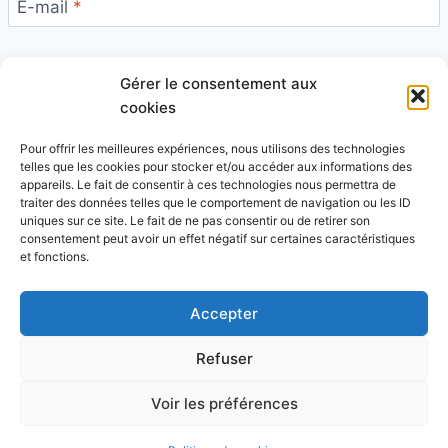
E-mail
*
Gérer le consentement aux
Site
cookies
Pour offrir les meilleures expériences, nous utilisons des technologies
telles que les cookies pour stocker et/ou accéder aux informations des
appareils. Le fait de consentir à ces technologies nous permettra de
traiter des données telles que le comportement de navigation ou les ID
uniques sur ce site. Le fait de ne pas consentir ou de retirer son
Ce site utilise Akismet pour réduire les indésirables.
consentement peut avoir un effet négatif sur certaines caractéristiques
En savoir plus sur la façon dont les données de vos
et fonctions.
commentaires sont traitées
.
Accepter
Refuser
© 2026 Blog Vert Chez Moi - Thème WordPress par
Voir les préférences
Kadence WP